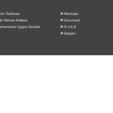
rün Teslimatı
Markalar
ir Hizmet Kalitesi
Kurumsal
erformans Uygun Ürünler
K.V.K.K
İletişim