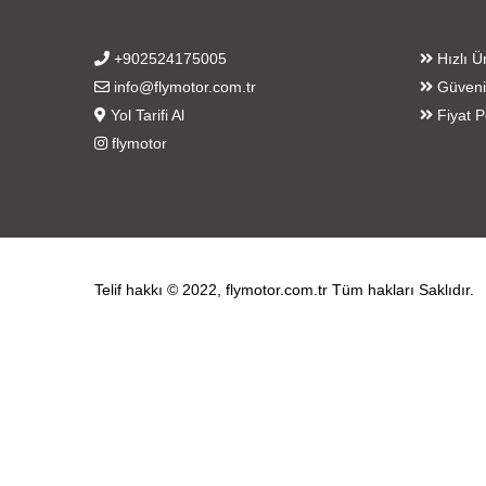
+902524175005
Hızlı Ü
info@flymotor.com.tr
Güvenil
Yol Tarifi Al
Fiyat P
flymotor
Telif hakkı © 2022, flymotor.com.tr Tüm hakları Saklıdır.