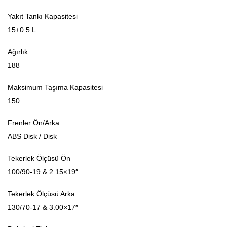
Yakıt Tankı Kapasitesi
15±0.5 L
Ağırlık
188
Maksimum Taşıma Kapasitesi
150
Frenler Ön/Arka
ABS Disk / Disk
Tekerlek Ölçüsü Ön
100/90-19 & 2.15×19″
Tekerlek Ölçüsü Arka
130/70-17 & 3.00×17″