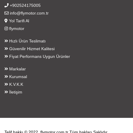
+902524175005
info@flymotor.com.tr
Yol Tarifi Al
flymotor
Hızlı Ürün Teslimatı
Güvenilir Hizmet Kalitesi
Fiyat Performans Uygun Ürünler
Markalar
Kurumsal
K.V.K.K
İletişim
Telif hakkı © 2022, flymotor.com.tr Tüm hakları Saklıdır.